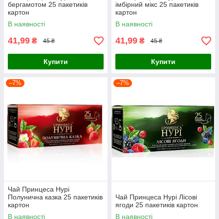
бергамотом 25 пакетиків
імбірний мікс 25 пакетиків
картон
картон
В наявності
В наявності
41,99
41,99
₴
₴
45 ₴
45 ₴
Купити
Купити
–7%
–7%
Чай Принцеса Нурі
Полунична казка 25 пакетиків
Чай Принцеса Нурі Лісові
картон
ягоди 25 пакетиків картон
В наявності
В наявності