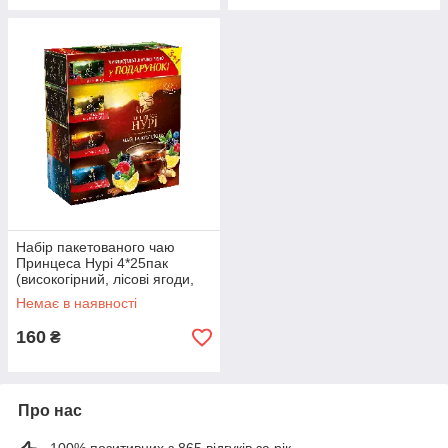
Набір пакетованого чаю
Принцеса Нурі 4*25пак
(високогірний, лісові ягоди,
лимонно-імбірний мікс,
Немає в наявності
бергамот)
160
₴
Про нас