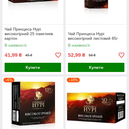
Чай Принцеса Нурі
високогірний 25 пакетиків
Чай Принцеса Нурі
картон
високогірний листовий 85г
В наявності
В наявності
41,99
52,99
₴
₴
45 ₴
58 ₴
Купити
Купити
–6%
–18%