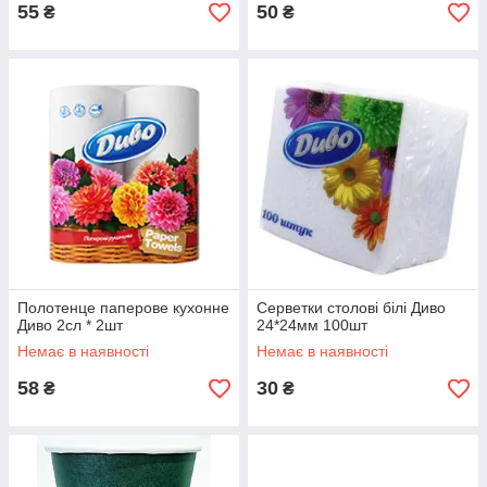
55
50
₴
₴
Полотенце паперове кухонне
Серветки столові білі Диво
Диво 2сл * 2шт
24*24мм 100шт
Немає в наявності
Немає в наявності
58
30
₴
₴