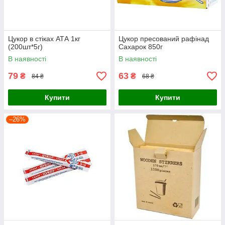
Цукор в стіках АТА 1кг
Цукор пресований рафінад
(200шт*5г)
Сахарок 850г
В наявності
В наявності
79
63
₴
₴
84 ₴
68 ₴
Купити
Купити
–26%