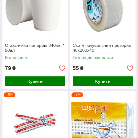
Стаканчики паперові 340мл *
Скотч пакувальний прозорий
50шт
48х200х40
В наявності
Готово до відправки
79
55
₴
₴
Купити
Купити
–6%
–7%