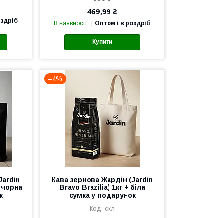
469,99 ₴
оздріб
В наявності
Оптом і в роздріб
Купити
–4%
Jardin
Кава зернова Жардін (Jardin
+ чорна
Bravo Brazilia) 1кг + біла
к
сумка у подарунок
скл