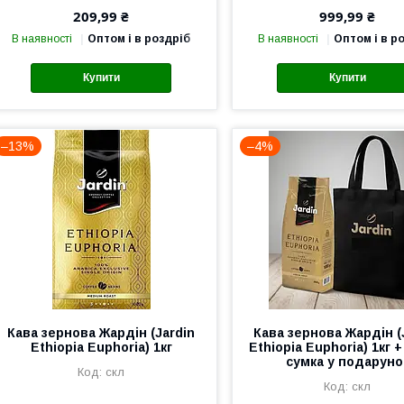
209,99 ₴
999,99 ₴
В наявності
Оптом і в роздріб
В наявності
Оптом і в р
Купити
Купити
–13%
–4%
Кава зернова Жардін (Jardin
Кава зернова Жардін (
Ethiopia Euphoria) 1кг
Ethiopia Euphoria) 1кг 
сумка у подаруно
скл
скл