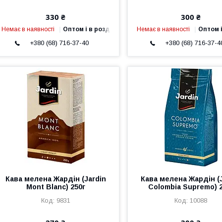
330 ₴
300 ₴
Немає в наявності
Оптом і в роздріб
Немає в наявності
Оптом і
+380 (68) 716-37-40
+380 (68) 716-37-4
Кава мелена Жардін (Jardin
Кава мелена Жардін (J
Mont Blanc) 250г
Colombia Supremo) 
9831
10088