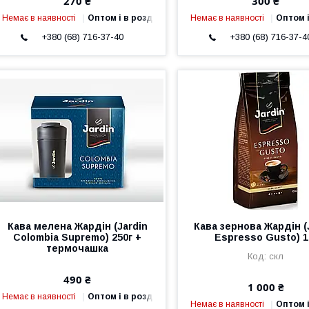
270 ₴
300 ₴
Немає в наявності
Оптом і в роздріб
Немає в наявності
Оптом і
+380 (68) 716-37-40
+380 (68) 716-37-4
Кава мелена Жардін (Jardin
Кава зернова Жардін (
Colombia Supremo) 250г +
Espresso Gusto) 1
термочашка
скл
490 ₴
1 000 ₴
Немає в наявності
Оптом і в роздріб
Немає в наявності
Оптом і