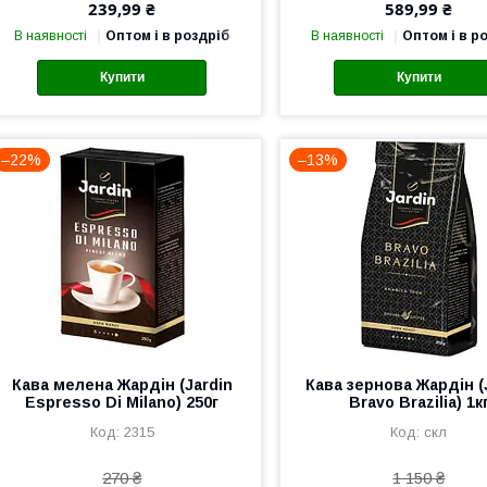
239,99 ₴
589,99 ₴
В наявності
Оптом і в роздріб
В наявності
Оптом і в р
Купити
Купити
–22%
–13%
Кава мелена Жардін (Jardin
Кава зернова Жардін (
Espresso Di Milano) 250г
Bravo Brazilia) 1к
2315
скл
270 ₴
1 150 ₴