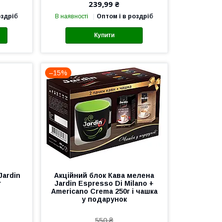
239,99 ₴
оздріб
В наявності
Оптом і в роздріб
Купити
–15%
Jardin
Акційний блок Кава мелена
г
Jardin Espresso Di Milano +
Americano Crema 250г і чашка
у подарунок
550 ₴