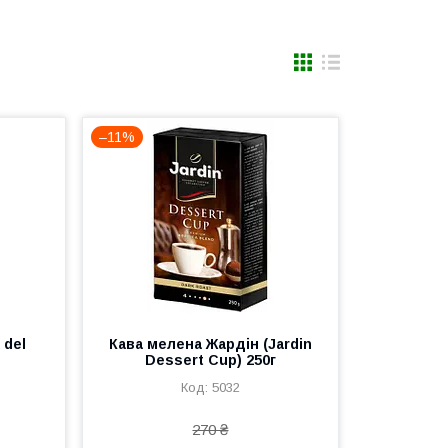
–11%
 del
Кава мелена Жардін (Jardin
Dessert Cup) 250г
5032
270 ₴