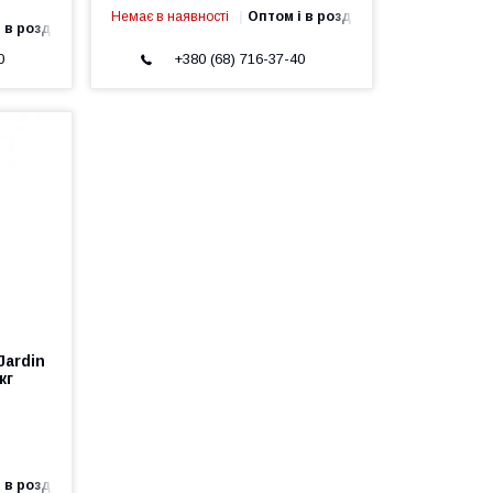
Немає в наявності
Оптом і в роздріб
 в роздріб
0
+380 (68) 716-37-40
Jardin
кг
 в роздріб