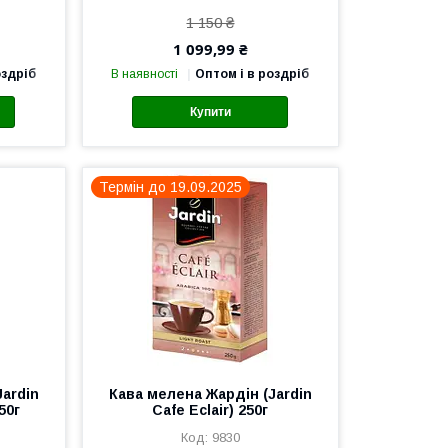
1 150 ₴
1 099,99 ₴
оздріб
В наявності
Оптом і в роздріб
Купити
Термін до 19.09.2025
ardin
Кава мелена Жардін (Jardin
50г
Cafe Eclair) 250г
9830