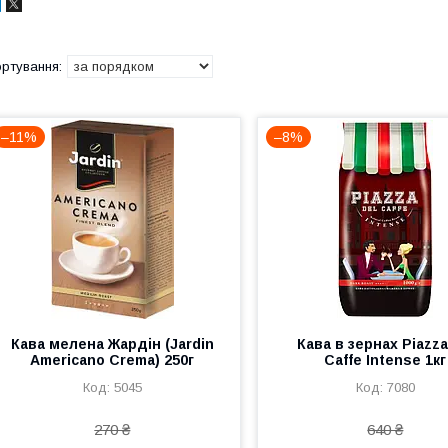
–11%
–8%
Кава мелена Жардін (Jardin
Кава в зернах Piazza
Americano Crema) 250г
Caffe Intense 1кг
5045
7080
270 ₴
640 ₴