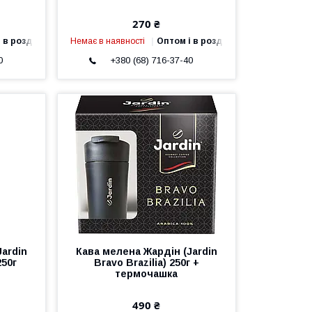
270 ₴
 в роздріб
Немає в наявності
Оптом і в роздріб
0
+380 (68) 716-37-40
ardin
Кава мелена Жардін (Jardin
250г
Bravo Brazilia) 250г +
термочашка
490 ₴