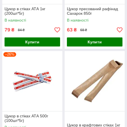
Цукор в стіках АТА 1кг
Цукор пресований рафінад
(200шт*5г)
Сахарок 850г
В наявності
В наявності
79
63
₴
₴
84 ₴
68 ₴
Купити
Купити
–26%
Цукор в стіках АТА 500г
(100шт*5г)
Цукор в крафтових стіках 1кг