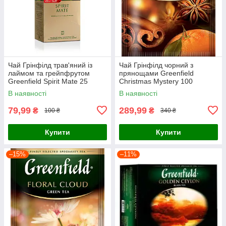
Чай Грінфілд трав'яний із
Чай Грінфілд чорний з
лаймом та грейпфрутом
прянощами Greenfield
Greenfield Spirit Mate 25
Christmas Mystery 100
пакетиків
пакетиків ХоРеКа
В наявності
В наявності
79,99
289,99
₴
₴
100 ₴
340 ₴
Купити
Купити
–15%
–11%