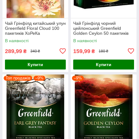
Чай Грінфілд китайський улун
Чай Грінфілд чорний
Greenfield Floral Cloud 100
цейлонський Greenfield
пакетиків ХоРеКа
Golden Ceylon 50 пакетиків
В наявності
В наявності
289,99
159,99
₴
₴
340 ₴
180 ₴
Купити
Купити
Топ продажів
–9%
–9%