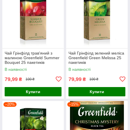
Чай Грінфілд трав'яний з
Чай Грінфілд зелений меліса
малиною Greenfield Summer
Greenfield Green Melissa 25
Bouquet 25 пакетиків
пакетиків
В наявності
В наявності
79,99
79,99
₴
₴
100 ₴
100 ₴
Купити
Купити
–20%
–15%