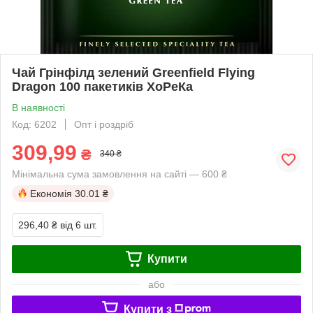
Чай Грінфілд зелений Greenfield Flying
Dragon 100 пакетиків ХоРеКа
В наявності
Код: 6202
Опт і роздріб
309,99
₴
340 ₴
Мінімальна сума замовлення на сайті — 600 ₴
Економія
30.01 ₴
296,40 ₴
від 6 шт.
Купити
або
Купити з