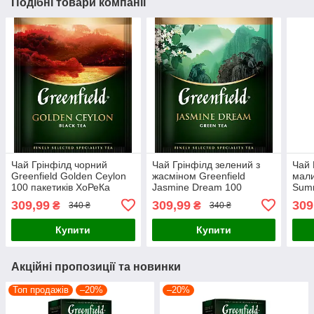
Подібні товари компанії
Чай Грінфілд чорний
Чай Грінфілд зелений з
Чай 
Greenfield Golden Ceylon
жасміном Greenfield
мали
100 пакетиків ХоРеКа
Jasmine Dream 100
Sum
пакетиків ХоРеКа
паке
309,99
309,99
309
₴
₴
340 ₴
340 ₴
Купити
Купити
Акційні пропозиції та новинки
Топ продажів
–20%
–20%