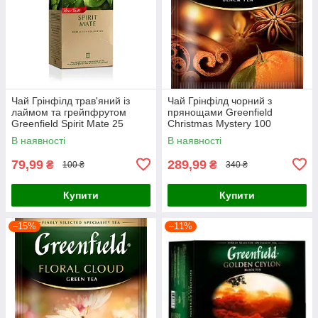
Чай Грінфілд трав'яний із
Чай Грінфілд чорний з
лаймом та грейпфрутом
прянощами Greenfield
Greenfield Spirit Mate 25
Christmas Mystery 100
пакетиків
пакетиків ХоРеКа
В наявності
В наявності
79,99
289,99
₴
₴
100 ₴
340 ₴
Купити
Купити
–15%
–11%