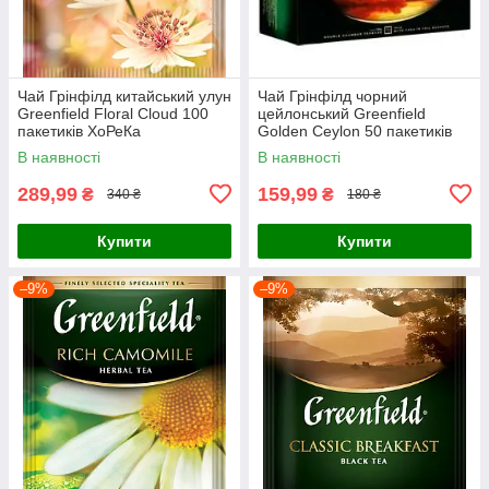
Чай Грінфілд китайський улун
Чай Грінфілд чорний
Greenfield Floral Cloud 100
цейлонський Greenfield
пакетиків ХоРеКа
Golden Ceylon 50 пакетиків
В наявності
В наявності
289,99
159,99
₴
₴
340 ₴
180 ₴
Купити
Купити
–9%
–9%