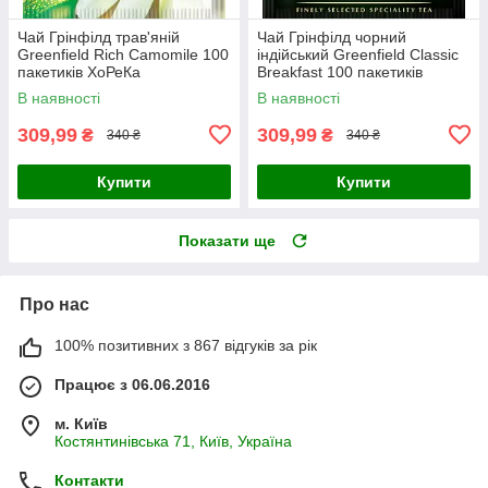
Чай Грінфілд трав'яній
Чай Грінфілд чорний
Greenfield Rich Camomile 100
індійський Greenfield Classic
пакетиків ХоРеКа
Breakfast 100 пакетиків
ХоРеКа
В наявності
В наявності
309,99
309,99
₴
₴
340 ₴
340 ₴
Купити
Купити
Показати ще
Про нас
100% позитивних з 867 відгуків за рік
Працює з 06.06.2016
м. Київ
Костянтинівська 71, Київ, Україна
Контакти