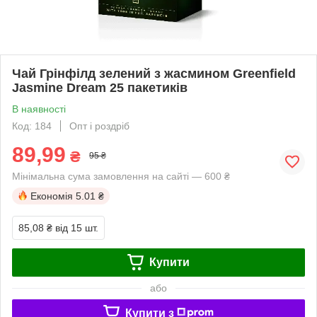
Чай Грінфілд зелений з жасмином Greenfield
Jasmine Dream 25 пакетиків
В наявності
Код: 184
Опт і роздріб
89,99
₴
95 ₴
Мінімальна сума замовлення на сайті — 600 ₴
Економія
5.01 ₴
85,08 ₴
від 15 шт.
Купити
або
Купити з