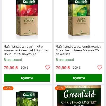
Чай Грінфілд трав'яний з
Чай Грінфілд зелений меліса
малиною Greenfield Summer
Greenfield Green Melissa 25
Bouquet 25 пакетиків
пакетиків
В наявності
В наявності
79,99
79,99
₴
₴
100 ₴
100 ₴
Купити
Купити
–20%
–15%