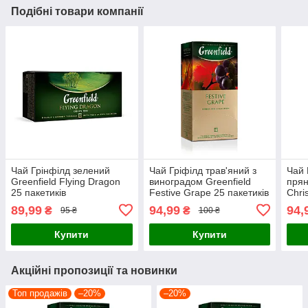
Подібні товари компанії
Чай Грінфілд зелений
Чай Гріфілд трав'яний з
Чай 
Greenfield Flying Dragon
виноградом Greenfield
прян
25 пакетиків
Festive Grape 25 пакетиків
Chri
паке
89,99
94,99
94,
₴
₴
95 ₴
100 ₴
Купити
Купити
Акційні пропозиції та новинки
Топ продажів
–20%
–20%