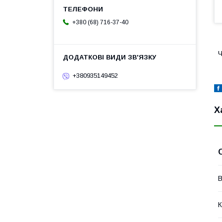
+380 (68) 716-37-40
Ч
+380935149452
Х
В
К