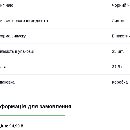
ип чаю
Чорний ч
ип смакового інгредієнта
Лимон
орма випуску
В пакети
ількість в упаковці
25 шт.
ага
37.5 г
паковка
Коробка
нформація для замовлення
іна:
94,99 ₴