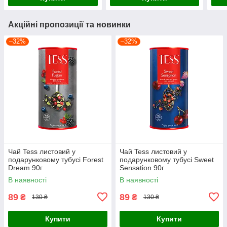
Акційні пропозиції та новинки
–32%
–32%
Чай Tess листовий у
Чай Tess листовий у
подарунковому тубусі Forest
подарунковому тубусі Sweet
Dream 90г
Sensation 90г
В наявності
В наявності
89
89
₴
₴
130 ₴
130 ₴
Купити
Купити