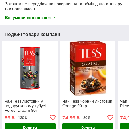
Законом не передбачено повернення та обмін даного товару
належної якості
Всі умови повернення
Подібні товари компанії
Чай Tess листовий у
Чай Tess чорний листовий
Чай 
подарунковому тубусі
Orange 90 гр
Plea
Forest Dream 90г
89
74,99
74,
₴
₴
130 ₴
80 ₴
Купити
Купити