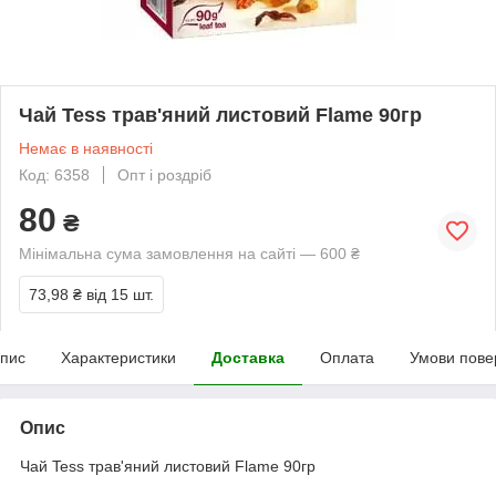
Чай Tess трав'яний листовий Flame 90гр
Немає в наявності
Код: 6358
Опт і роздріб
80
₴
Мінімальна сума замовлення на сайті — 600 ₴
73,98 ₴
від 15 шт.
пис
Характеристики
Доставка
Оплата
Умови пове
Опис
Чай Tess трав'яний листовий Flame 90гр