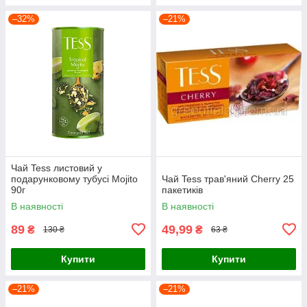
–32%
–21%
Чай Tess листовий у
подарунковому тубусі Mojito
Чай Tess трав'яний Cherry 25
90г
пакетиків
В наявності
В наявності
89
49,99
₴
₴
130 ₴
63 ₴
Купити
Купити
–21%
–21%