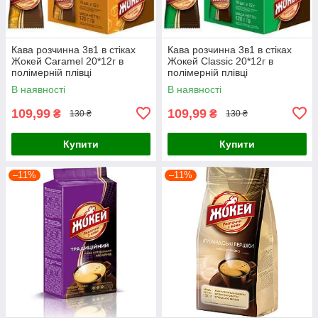
Кава розчинна 3в1 в стіках
Кава розчинна 3в1 в стіках
Жокей Caramel 20*12г в
Жокей Classic 20*12г в
полімерній плівці
полімерній плівці
В наявності
В наявності
109,99
109,99
₴
₴
130 ₴
130 ₴
Купити
Купити
–11%
–11%