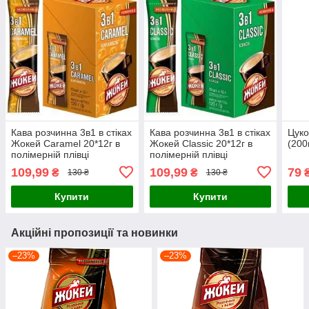
Кава розчинна 3в1 в стіках
Кава розчинна 3в1 в стіках
Цуко
Жокей Caramel 20*12г в
Жокей Classic 20*12г в
(200
полімерній плівці
полімерній плівці
109,99
109,99
79
₴
₴
130 ₴
130 ₴
Купити
Купити
Акційні пропозиції та новинки
–23%
–23%