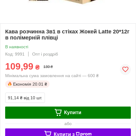
Кава розчинна 3в1 в стіках Жокей Latte 20*12г
в полімерній плівці
В наявності
Код: 9991
Опт і роздріб
109,99
₴
130 ₴
Мінімальна сума замовлення на сайті — 600 ₴
Економія
20.01 ₴
91,14 ₴
від 10 шт.
Купити
або
Купити з