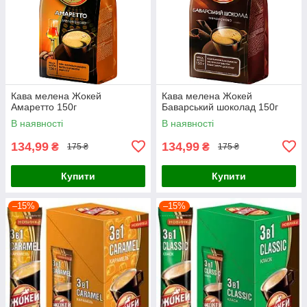
Кава мелена Жокей
Кава мелена Жокей
Амаретто 150г
Баварський шоколад 150г
В наявності
В наявності
134,99
134,99
₴
₴
175 ₴
175 ₴
Купити
Купити
–15%
–15%