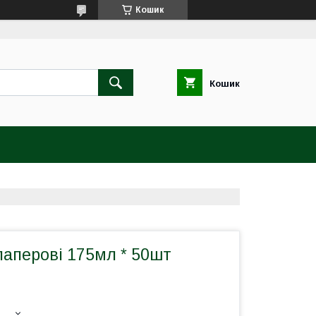
Кошик
Кошик
паперові 175мл * 50шт