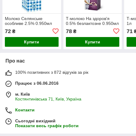
Молоко Селянське
Т-молоко На здоров'я
Т-мо
особливе 2.5% 0.950мл
0.5% безлактозне 0.950мл
1л
72
78
71
₴
₴
Купити
Купити
Про нас
100% позитивних з 872 відгуків за рік
Працює з 06.06.2016
м. Київ
Костянтинівська 71, Київ, Україна
Контакти
Сьогодні вихідний
Показати весь графік роботи