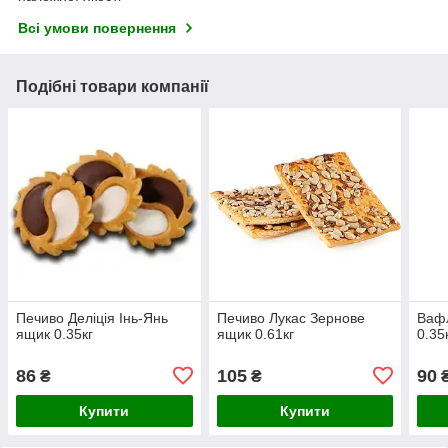
Всі умови повернення
Подібні товари компанії
Печиво Деліція Інь-Янь
Печиво Лукас Зернове
Вафл
ящик 0.35кг
ящик 0.61кг
0.35
86
105
90
₴
₴
Купити
Купити