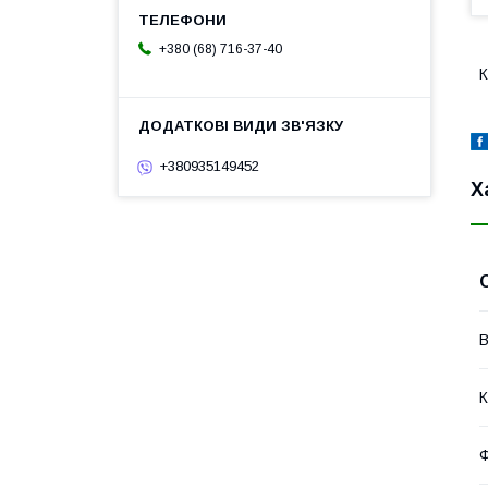
+380 (68) 716-37-40
К
+380935149452
Х
В
К
Ф