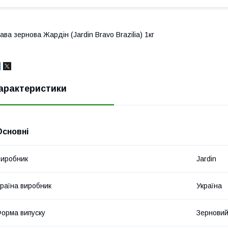
ава зернова Жардін (Jardin Bravo Brazilia) 1кг
арактеристики
Основні
иробник
Jardin
раїна виробник
Україна
орма випуску
Зернови