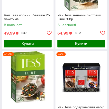
Чай Tess чорний Pleasure 25
Чай Tess зелений листовий
пакетиків
Lime 90гр
В наявності
В наявності
49,99
64,99
₴
₴
63 ₴
80 ₴
Купити
Купити
–19%
–7%
Чай Tess подарунковий набір