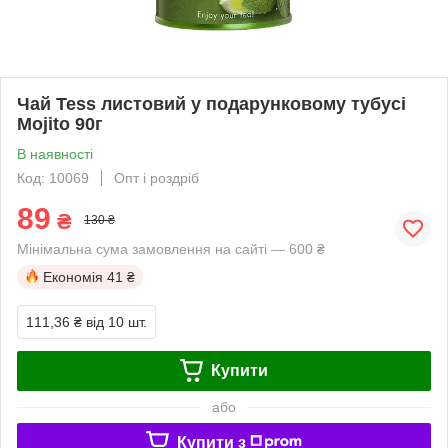
Чай Tess листовий у подарунковому тубусі
Mojito 90г
В наявності
Код: 10069
Опт і роздріб
89
₴
130 ₴
Мінімальна сума замовлення на сайті — 600 ₴
Економія
41 ₴
111,36 ₴
від 10 шт.
Купити
або
Купити з