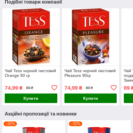
Подібні товари компанії
Чай Tess чорний листовий
Чай Tess чорний листовий
Чай 
Orange 90 гр
Pleasure 90гр
пода
Swee
74,99
74,99
89
₴
₴
80 ₴
80 ₴
Купити
Купити
Акційні пропозиції та новинки
–32%
–32%