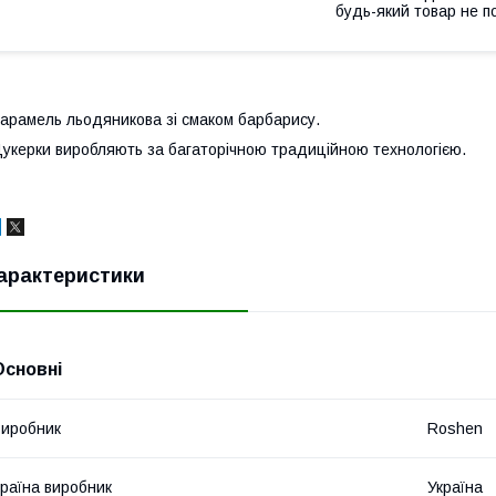
будь-який товар не п
арамель льодяникова зі смаком барбарису.
укерки виробляють за багаторічною традиційною технологією.
арактеристики
Основні
иробник
Roshen
раїна виробник
Україна