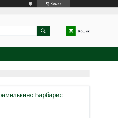
Кошик
Кошик
рамелькино Барбарис