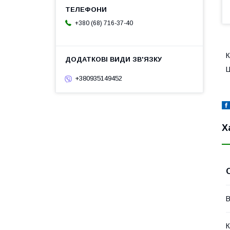
+380 (68) 716-37-40
К
Ц
+380935149452
Х
В
К