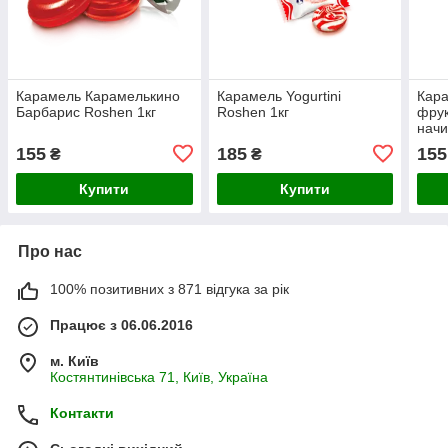
Карамель Карамелькино
Карамель Yogurtini
Кара
Барбарис Roshen 1кг
Roshen 1кг
фрук
начи
155
185
155
₴
₴
Купити
Купити
Про нас
100% позитивних з 871 відгука за рік
Працює з 06.06.2016
м. Київ
Костянтинівська 71, Київ, Україна
Контакти