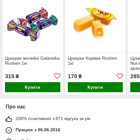
Цукерки желейні Galaretka
Цукерки Корівка Roshen
Цуке
Roshen 1кг
1кг
Nut 
арах
315
170
285
₴
₴
Купити
Купити
Про нас
100% позитивних з 871 відгука за рік
Працює з 06.06.2016