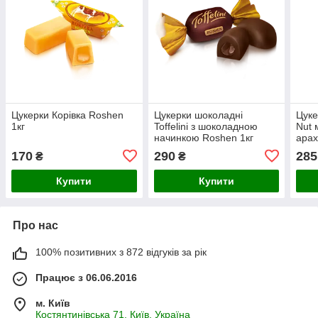
Цукерки Корівка Roshen
Цукерки шоколадні
Цуке
1кг
Toffelini з шоколадною
Nut 
начинкою Roshen 1кг
арах
170
290
285
₴
₴
Купити
Купити
Про нас
100% позитивних з 872 відгуків за рік
Працює з 06.06.2016
м. Київ
Костянтинівська 71, Київ, Україна