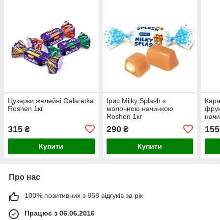
Цукерки желейні Galaretka
Ірис Milky Splash з
Кара
Roshen 1кг
молочною начинкою
фрук
Roshen 1кг
начи
315
290
155
₴
₴
Купити
Купити
Про нас
100% позитивних з 868 відгуків за рік
Працює з 06.06.2016