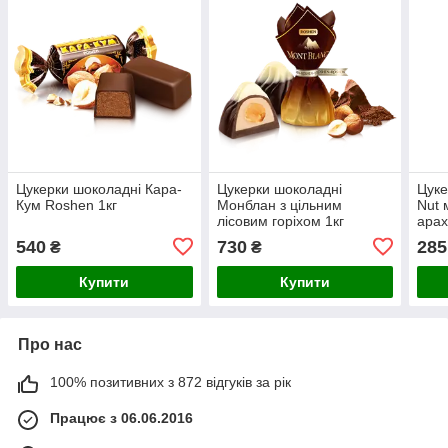
Цукерки шоколадні Кара-
Цукерки шоколадні
Цуке
Кум Roshen 1кг
Монблан з цільним
Nut 
лісовим горіхом 1кг
арах
540
730
285
₴
₴
Купити
Купити
Про нас
100% позитивних з 872 відгуків за рік
Працює з 06.06.2016