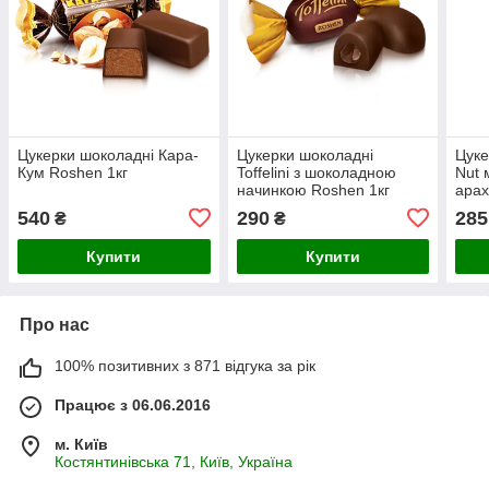
Цукерки шоколадні Кара-
Цукерки шоколадні
Цуке
Кум Roshen 1кг
Toffelini з шоколадною
Nut 
начинкою Roshen 1кг
арах
540
290
285
₴
₴
Купити
Купити
Про нас
100% позитивних з 871 відгука за рік
Працює з 06.06.2016
м. Київ
Костянтинівська 71, Київ, Україна