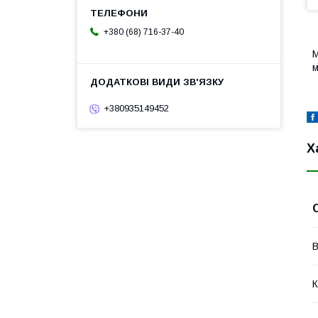
+380 (68) 716-37-40
М
м
+380935149452
Х
В
К