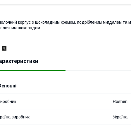
олочний корпус з шоколадним кремом, подрібленим мигдалем та мер
олочним шоколадом.
арактеристики
Основні
иробник
Roshen
раїна виробник
Україна