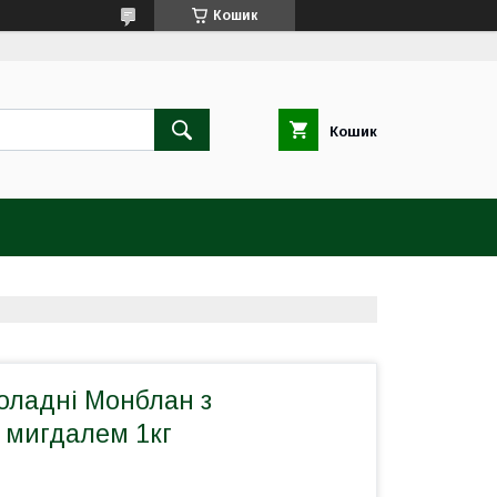
Кошик
Кошик
оладні Монблан з
 мигдалем 1кг