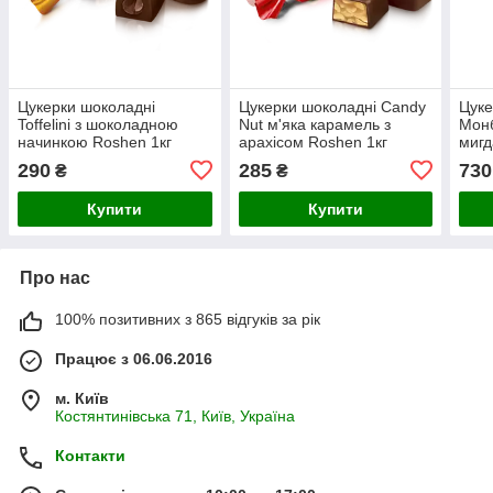
Цукерки шоколадні
Цукерки шоколадні Candy
Цуке
Toffelini з шоколадною
Nut м'яка карамель з
Монб
начинкою Roshen 1кг
арахісом Roshen 1кг
мигд
290
285
730
₴
₴
Купити
Купити
Про нас
100% позитивних з 865 відгуків за рік
Працює з 06.06.2016
м. Київ
Костянтинівська 71, Київ, Україна
Контакти