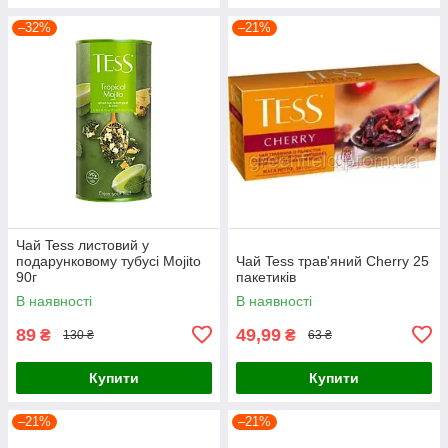
–32%
–21%
Чай Tess листовий у
подарунковому тубусі Mojito
Чай Tess трав'яний Cherry 25
90г
пакетиків
В наявності
В наявності
89
49,99
₴
₴
130 ₴
63 ₴
Купити
Купити
–21%
–21%