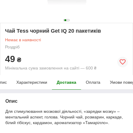
Чай Tess чорний Get IQ 20 пакетиків
Немає в наявності
Роздріб
49
₴
Мінімальна сума замовлення на сайті — 600 ₴
пис
Характеристики
Доставка
Оплата
Умови пове
Опис
Для стимулювання мозкової діяльності, «зарядки мозку» –
ментальний аспект, голова. Чорний чай, розмарин, каркаде,
білий гібіскус, кардамон, ароматизатор «Тамарілло».