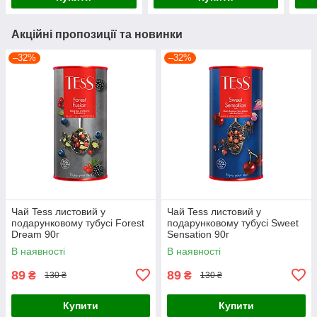
Акційні пропозиції та новинки
–32%
–32%
Чай Tess листовий у
Чай Tess листовий у
подарунковому тубусі Forest
подарунковому тубусі Sweet
Dream 90г
Sensation 90г
В наявності
В наявності
89
89
₴
₴
130 ₴
130 ₴
Купити
Купити