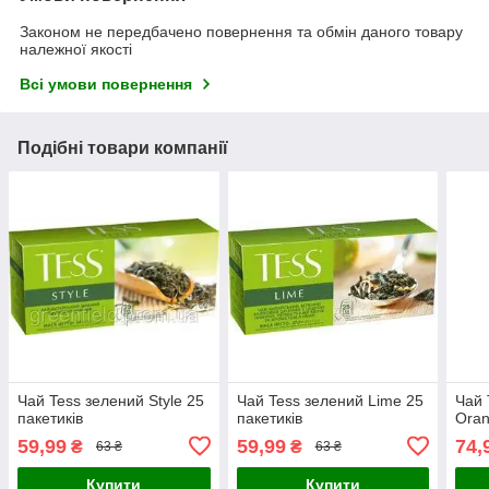
Законом не передбачено повернення та обмін даного товару
належної якості
Всі умови повернення
Подібні товари компанії
Чай Tess зелений Style 25
Чай Tess зелений Lime 25
Чай 
пакетиків
пакетиків
Oran
59,99
59,99
74,
₴
₴
63 ₴
63 ₴
Купити
Купити