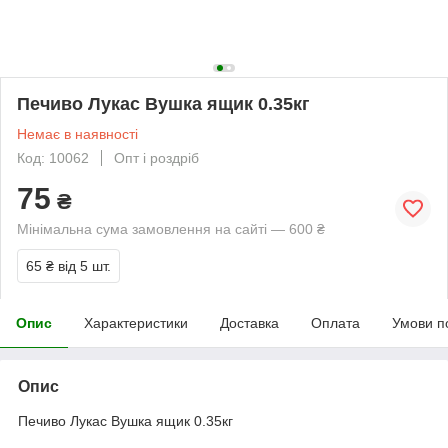
Печиво Лукас Вушка ящик 0.35кг
Немає в наявності
Код: 10062
Опт і роздріб
75
₴
Мінімальна сума замовлення на сайті — 600 ₴
65 ₴
від 5 шт.
Опис
Характеристики
Доставка
Оплата
Умови п
Опис
Печиво Лукас Вушка ящик 0.35кг