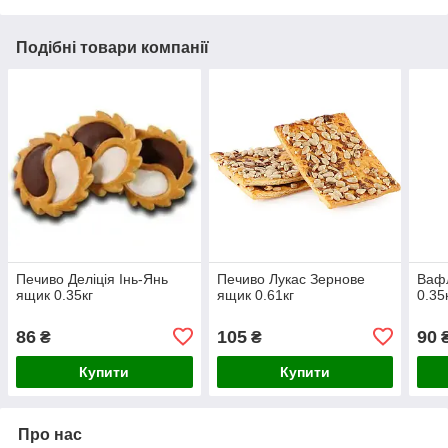
Подібні товари компанії
Печиво Деліція Інь-Янь
Печиво Лукас Зернове
Вафл
ящик 0.35кг
ящик 0.61кг
0.35
86
105
90
₴
₴
Купити
Купити
Про нас