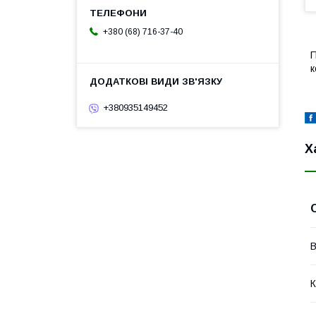
+380 (68) 716-37-40
П
к
+380935149452
Х
В
К