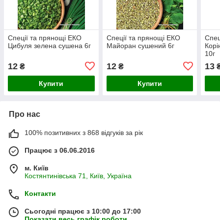
Спеції та прянощі ЕКО
Спеції та прянощі ЕКО
Спец
Цибуля зелена сушена 6г
Майоран сушений 6г
Корі
10г
12
12
13
₴
₴
Купити
Купити
Про нас
100% позитивних з 868 відгуків за рік
Працює з 06.06.2016
м. Київ
Костянтинівська 71, Київ, Україна
Контакти
Сьогодні працює з 10:00 до 17:00
Показати весь графік роботи