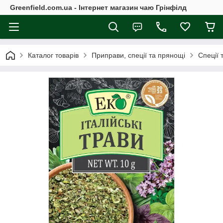
Greenfield.com.ua - Інтернет магазин чаю Грінфілд
Каталог товарів
Приправи, спеції та прянощі
Спеції 