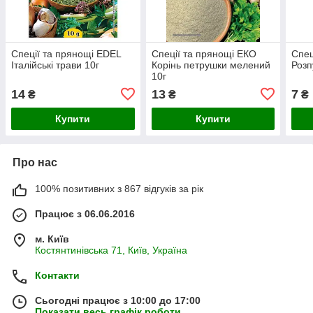
Спеції та прянощі EDEL
Спеції та прянощі ЕКО
Спец
Італійські трави 10г
Корінь петрушки мелений
Розп
10г
14
13
7
₴
₴
₴
Купити
Купити
Про нас
100% позитивних з 867 відгуків за рік
Працює з 06.06.2016
м. Київ
Костянтинівська 71, Київ, Україна
Контакти
Сьогодні працює з 10:00 до 17:00
Показати весь графік роботи