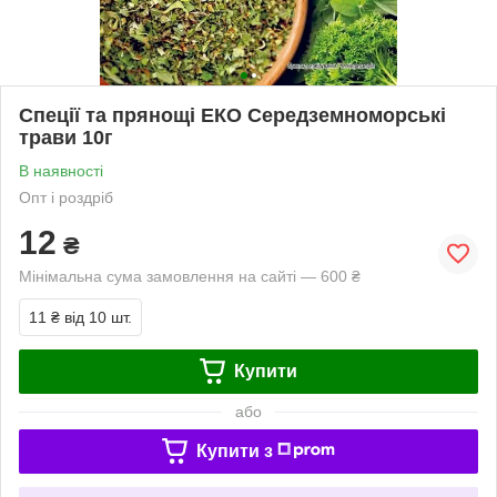
Спеції та прянощі ЕКО Середземноморські
трави 10г
В наявності
Опт і роздріб
12
₴
Мінімальна сума замовлення на сайті — 600 ₴
11 ₴
від 10 шт.
Купити
або
Купити з