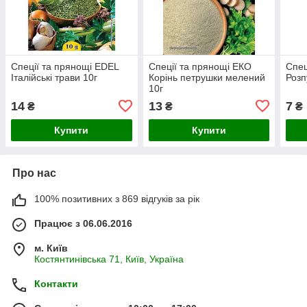
Спеції та прянощі EDEL
Спеції та прянощі ЕКО
Спец
Італійські трави 10г
Корінь петрушки мелений
Розп
10г
14
13
7
₴
₴
₴
Купити
Купити
Про нас
100% позитивних з 869 відгуків за рік
Працює з 06.06.2016
м. Київ
Костянтинівська 71, Київ, Україна
Контакти