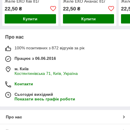
Желе ЕКО Ківі 81г
Желе ЕКО Ананас 81г
Жел
22,50
22,50
22,
₴
₴
Купити
Купити
Про нас
100% позитивних з 872 відгуків за рік
Працює з 06.06.2016
м. Київ
Костянтинівська 71, Київ, Україна
Контакти
Сьогодні вихідний
Показати весь графік роботи
Про нас