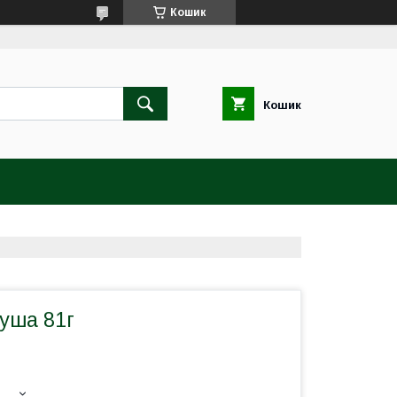
Кошик
Кошик
уша 81г