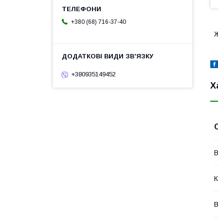
+380 (68) 716-37-40
Ж
+380935149452
Х
В
К
В