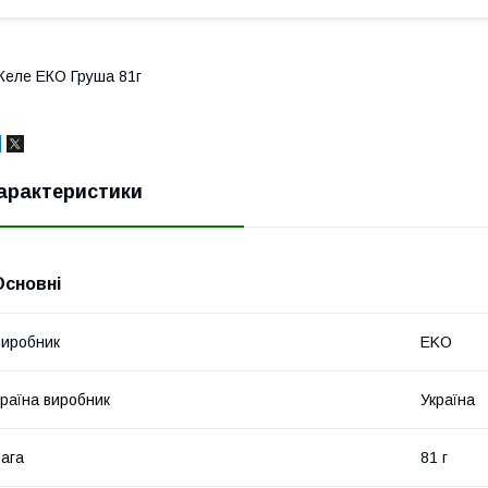
еле ЕКО Груша 81г
арактеристики
Основні
иробник
EKO
раїна виробник
Україна
ага
81 г