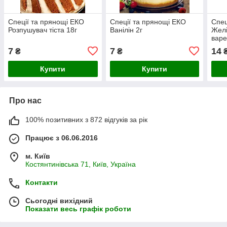
Спеції та прянощі ЕКО
Спеції та прянощі ЕКО
Спец
Розпушувач тіста 18г
Ванілін 2г
Желі
варе
7
7
14
₴
₴
Купити
Купити
Про нас
100% позитивних з 872 відгуків за рік
Працює з 06.06.2016
м. Київ
Костянтинівська 71, Київ, Україна
Контакти
Сьогодні вихідний
Показати весь графік роботи