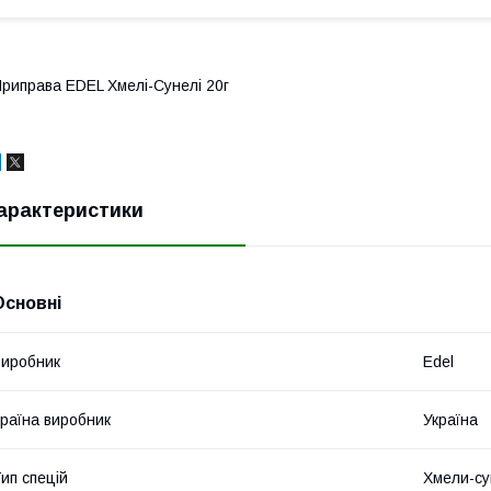
риправа EDEL Хмелі-Сунелі 20г
арактеристики
Основні
иробник
Edel
раїна виробник
Україна
ип спецій
Хмели-су