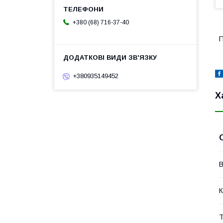
+380 (68) 716-37-40
П
+380935149452
Х
В
К
Т