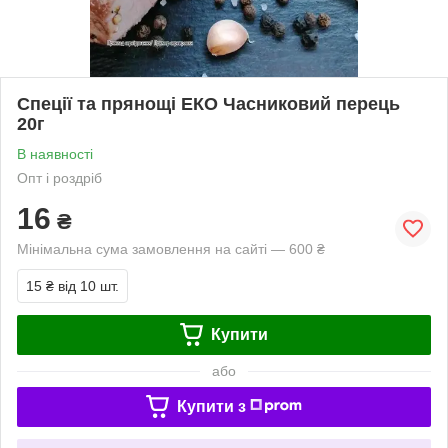
Спеції та прянощі ЕКО Часниковий перець
20г
В наявності
Опт і роздріб
16
₴
Мінімальна сума замовлення на сайті — 600 ₴
15 ₴
від 10 шт.
Купити
або
Купити з