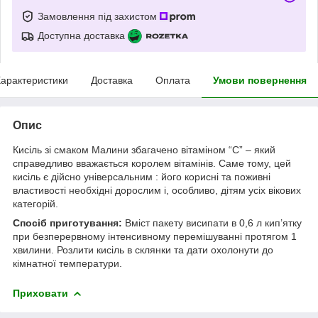
Замовлення під захистом
Доступна доставка
арактеристики
Доставка
Оплата
Умови повернення
Опис
Кисіль зі смаком Малини збагачено вітаміном “С” – який
справедливо вважається королем вітамінів. Саме тому, цей
кисіль є дійсно універсальним : його корисні та поживні
властивості необхідні дорослим і, особливо, дітям усіх вікових
категорій.
Спосіб приготування:
Вміст пакету висипати в 0,6 л кип’ятку
при безперервному інтенсивному перемішуванні протягом 1
хвилини. Розлити кисіль в склянки та дати охолонути до
кімнатної температури.
Приховати