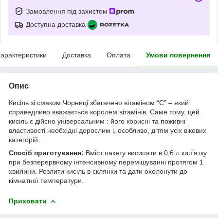
Замовлення під захистом
Доступна доставка
арактеристики
Доставка
Оплата
Умови повернення
Опис
Кисіль зі смаком Чорниці збагачено вітаміном “С” – який
справедливо вважається королем вітамінів. Саме тому, цей
кисіль є дійсно універсальним : його корисні та поживні
властивості необхідні дорослим і, особливо, дітям усіх вікових
категорій.
Спосіб приготування:
Вміст пакету висипати в 0,6 л кип’ятку
при безперервному інтенсивному перемішуванні протягом 1
хвилини. Розлити кисіль в склянки та дати охолонути до
кімнатної температури.
Приховати