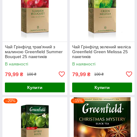
Чай Грінфілд трав'яний з
Чай Грінфілд зелений меліса
малиною Greenfield Summer
Greenfield Green Melissa 25
Bouquet 25 пакетиків
пакетиків
В наявності
В наявності
79,99
79,99
₴
₴
100 ₴
100 ₴
Купити
Купити
–20%
–15%