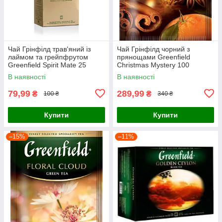
Чай Грінфілд трав'яний із
Чай Грінфілд чорний з
лаймом та грейпфрутом
прянощами Greenfield
Greenfield Spirit Mate 25
Christmas Mystery 100
пакетиків
пакетиків ХоРеКа
В наявності
В наявності
79,99
289,99
₴
₴
100 ₴
340 ₴
Купити
Купити
–15%
–11%