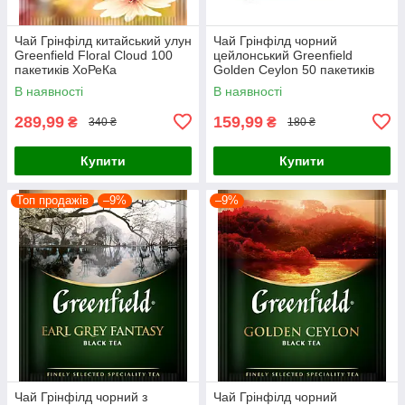
Чай Грінфілд китайський улун
Чай Грінфілд чорний
Greenfield Floral Cloud 100
цейлонський Greenfield
пакетиків ХоРеКа
Golden Ceylon 50 пакетиків
В наявності
В наявності
289,99
159,99
₴
₴
340 ₴
180 ₴
Купити
Купити
Топ продажів
–9%
–9%
Чай Грінфілд чорний з
Чай Грінфілд чорний