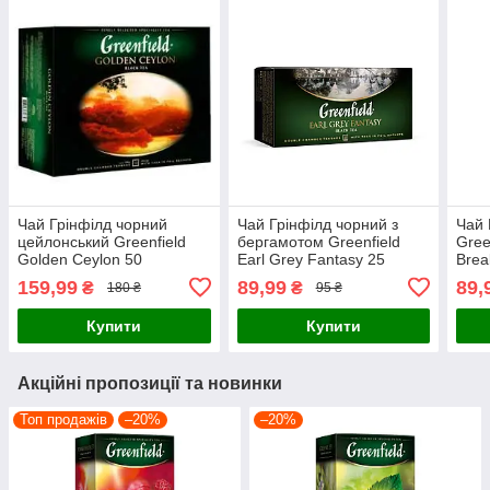
Чай Грінфілд чорний
Чай Грінфілд чорний з
Чай 
цейлонський Greenfield
бергамотом Greenfield
Gree
Golden Ceylon 50
Earl Grey Fantasy 25
Brea
пакетиків
пакетиків
159,99
89,99
89,
₴
₴
180 ₴
95 ₴
Купити
Купити
Акційні пропозиції та новинки
Топ продажів
–20%
–20%