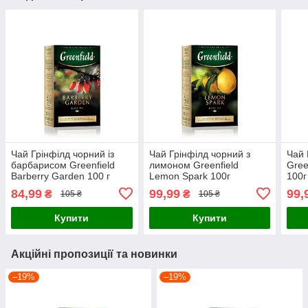
Чай Грінфілд чорний із
Чай Грінфілд чорний з
Чай 
барбарисом Greenfield
лимоном Greenfield
Gree
Barberry Garden 100 г
Lemon Spark 100г
100г
листовий
листовий
84,99
99,99
99,
₴
₴
105 ₴
105 ₴
Купити
Купити
Акційні пропозиції та новинки
–19%
–19%