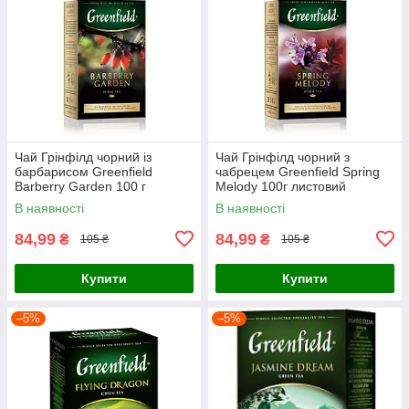
Чай Грінфілд чорний із
Чай Грінфілд чорний з
барбарисом Greenfield
чабрецем Greenfield Spring
Barberry Garden 100 г
Melody 100г листовий
листовий
В наявності
В наявності
84,99
84,99
₴
₴
105 ₴
105 ₴
Купити
Купити
–5%
–5%